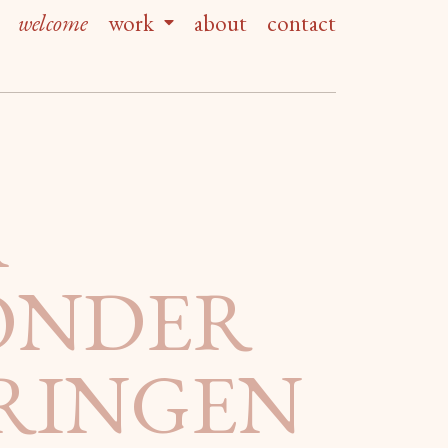
welcome
work
about
contact
A
ONDER
RINGEN