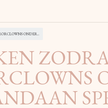
ORCLOWNS ONDER...
KEN ZODR
RCLOWNS 
ANDAAN SP