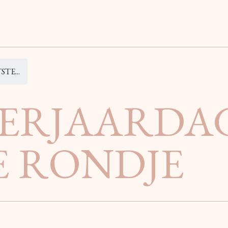
TE...
VERJAARDA
E RONDJE