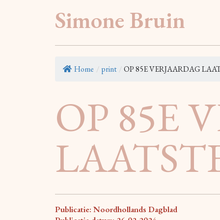
Simone Bruin
Home
/
print
/
OP 85E VERJAARDAG LAATS
OP 85E 
LAATST
Publicatie: Noordhollands Dagblad